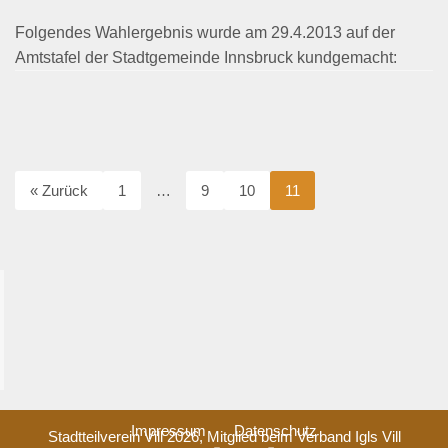
Folgendes Wahlergebnis wurde am 29.4.2013 auf der
Amtstafel der Stadtgemeinde Innsbruck kundgemacht:
« Zurück
1
…
9
10
11
Impressum
Datenschutz
Stadtteilverein Vill 2026, Mitglied beim
Verband Igls Vill