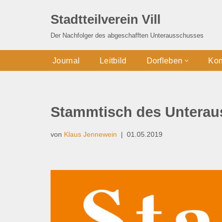
Stadtteilverein Vill
Zum
Der Nachfolger des abgeschafften Unterausschusses
Inhalt
springen
Journal
Leitbild
Dorfleben
Kon
Stammtisch des Unterau
von
Klaus Jennewein
01.05.2019