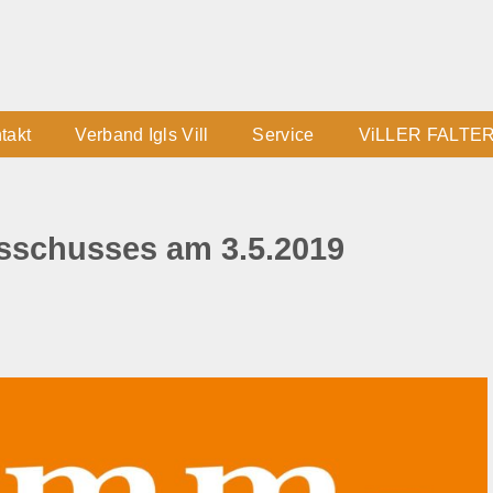
takt
Verband Igls Vill
Service
ViLLER FALTE
sschusses am 3.5.2019